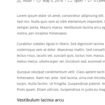
Post
Post
Post
Post
Aoun
May 3, 2016
Sport
0 Com
author:
published:
category:
comments:
Lorem ipsum dolor sit amet, consectetur adipiscing elit
Sed nisi. Nulla quis sem at nibh elementum imperdiet. 
semper porta. Mauris massa. Vestibulum lacinia arcu ege
nostra, per inceptos himenaeos.
Curabitur sodales ligula in libero. Sed dignissim lacini
scelerisque sem at dolor. Maecenas mattis. Sed convallis
lectus risus, iaculis vel, suscipit quis, luctus non, mass
metus metus, ullamcorper vel, tincidunt sed, euismod in
Quisque volutpat condimentum velit. Class aptent taciti
himenaeos. Nam nec ante. Sed lacinia, urna non tincidu
turpis. Nulla facilisi. Ut fringilla. Suspendisse potenti
Proin quam. Etiam ultrices. Suspendisse in justo eu mag
Vestibulum lacinia arcu