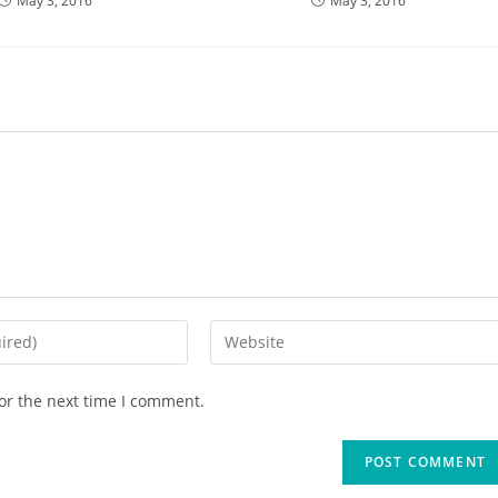
May 3, 2016
May 3, 2016
Enter
your
website
or the next time I comment.
URL
(optional)