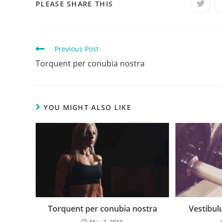
SHARE
PLEASE SHARE THIS
Opens
in
a
THIS
new
windo
CONTENT
Read
Previous Post
more
Torquent per conubia nostra
articles
YOU MIGHT ALSO LIKE
Torquent per conubia nostra
Vestibul