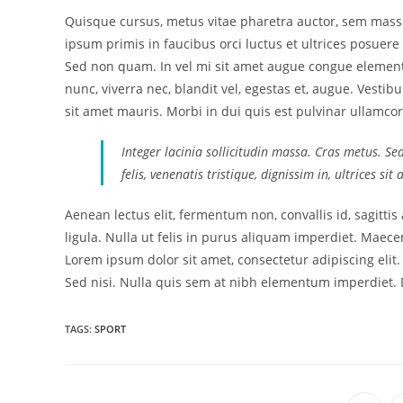
Quisque cursus, metus vitae pharetra auctor, sem mas
ipsum primis in faucibus orci luctus et ultrices posuere 
Sed non quam. In vel mi sit amet augue congue elementu
nunc, viverra nec, blandit vel, egestas et, augue. Vestib
sit amet mauris. Morbi in dui quis est pulvinar ullamcorp
Integer lacinia sollicitudin massa. Cras metus. Se
felis, venenatis tristique, dignissim in, ultrices si
Aenean lectus elit, fermentum non, convallis id, sagittis a
ligula. Nulla ut felis in purus aliquam imperdiet. Maecen
Lorem ipsum dolor sit amet, consectetur adipiscing elit
Sed nisi. Nulla quis sem at nibh elementum imperdiet. D
TAGS:
SPORT