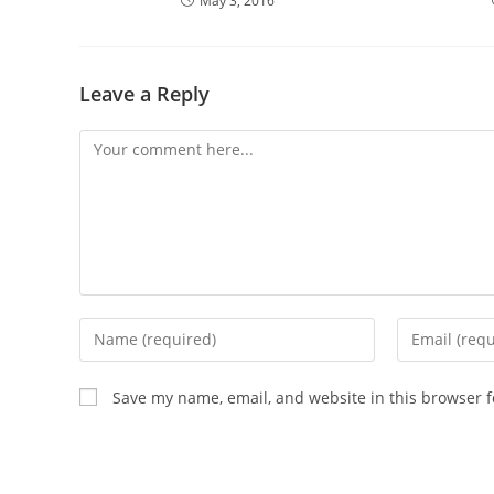
May 3, 2016
Leave a Reply
Comment
Enter
Enter
your
your
name
email
Save my name, email, and website in this browser f
or
address
username
to
to
comment