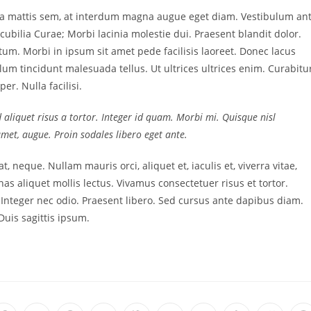
sa mattis sem, at interdum magna augue eget diam. Vestibulum an
cubilia Curae; Morbi lacinia molestie dui. Praesent blandit dolor.
m. Morbi in ipsum sit amet pede facilisis laoreet. Donec lacus
ulum tincidunt malesuada tellus. Ut ultrices ultrices enim. Curabitu
er. Nulla facilisi.
d aliquet risus a tortor. Integer id quam. Morbi mi. Quisque nisl
t amet, augue. Proin sodales libero eget ante.
t, neque. Nullam mauris orci, aliquet et, iaculis et, viverra vitae,
as aliquet mollis lectus. Vivamus consectetuer risus et tortor.
. Integer nec odio. Praesent libero. Sed cursus ante dapibus diam.
uis sagittis ipsum.